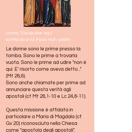
Icona "Discipulae Iesu"
scritta da sr M. Pacis Huh, pddm
Le donne sono le prime presso la
tomba. Sono le prime a trovarla
vuota. Sono le prime ad udire "non è
qui. E' risorto come aveva detto..."
(Mt 28,6).
Sono anche chiamate per prime ad
annunciare questa verità agli
apostoli (cf Mt 28,1-10 e Lc 24,8-11).
Questa missione è affidata in
particolare a Maria di Magdala (cf
Gv 20) riconosciuta nella Chiesa
come "apostola degli apostoli".